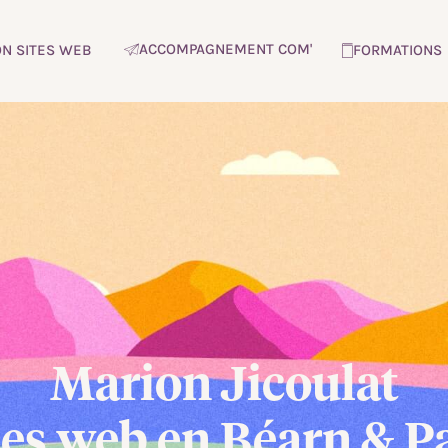
ACCOMPAGNEMENT COM'
ON SITES WEB
FORMATIONS
Marion Jicoulat
ites web en Béarn & P